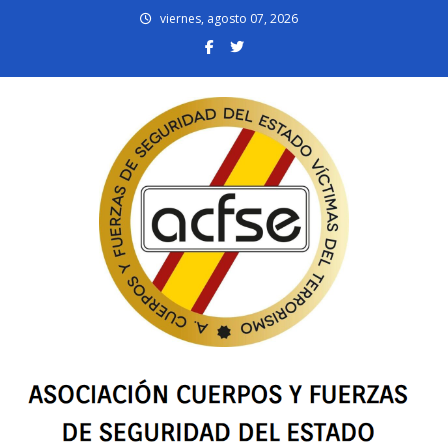
Skip
viernes, agosto 07, 2026
to
content
acfsevt.es
Asociación Cuerpos y Fuerzas de Seguridad del Estado Víctimas del
Terrorismo