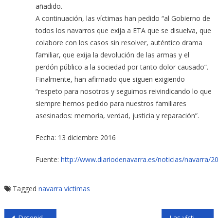
añadido.
A continuación, las víctimas han pedido “al Gobierno de
todos los navarros que exija a ETA que se disuelva, que
colabore con los casos sin resolver, auténtico drama
familiar, que exija la devolución de las armas y el
perdón público a la sociedad por tanto dolor causado”.
Finalmente, han afirmado que siguen exigiendo
“respeto para nosotros y seguimos reivindicando lo que
siempre hemos pedido para nuestros familiares
asesinados: memoria, verdad, justicia y reparación”.
Fecha: 13 diciembre 2016
Fuente:
http://www.diariodenavarra.es/noticias/navarra/
Tagged
navarra
victimas
Navegación
Detenido en Francia el último jefe de ETA Mikel Irastorza
Las víctimas navarras de ETA se unen contra el Gobierno foral