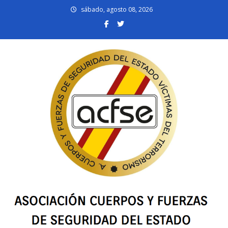
Skip
sábado, agosto 08, 2026
to
content
acfsevt.es
Asociación Cuerpos y Fuerzas de Seguridad del Estado Víctimas del
Terrorismo