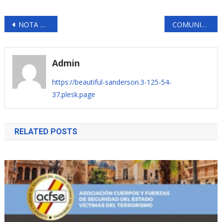
Navegación
NOTA DE PRENSA
COMUNICADO DE PRENSA 20 abril 2018
de
entradas
Admin
https://beautiful-sanderson.3-125-54-
37.plesk.page
RELATED POSTS