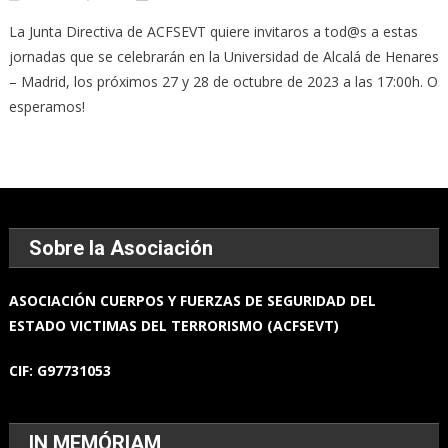
La Junta Directiva de ACFSEVT quiere invitaros a tod@s a estas
jornadas que se celebrarán en la Universidad de Alcalá de Henares
– Madrid, los próximos 27 y 28 de octubre de 2023 a las 17:00h. Os
esperamos!
Sobre la Asociación
ASOCIACIÓN
CUERPOS Y FUERZAS
DE SEGURIDAD DEL
ESTADO
VICTIMAS DEL TERRORISMO (ACFSEVT)
CIF:
G97731053
IN MEMÓRIAM