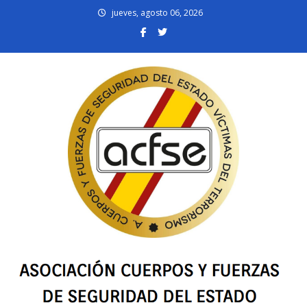
Skip
jueves, agosto 06, 2026
to
content
acfsevt.es
Asociación Cuerpos y Fuerzas de Seguridad del Estado Víctimas del
Terrorismo