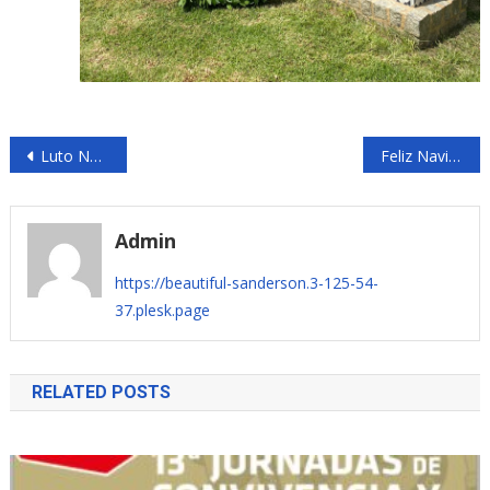
Navegación
Luto Nacional
Feliz Navidad
de
entradas
Admin
https://beautiful-sanderson.3-125-54-
37.plesk.page
RELATED POSTS