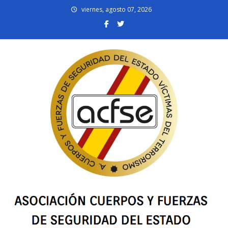
Skip
viernes, agosto 07, 2026
to
content
acfsevt.es
Asociación Cuerpos y Fuerzas de Seguridad del Estado Víctimas del
Terrorismo