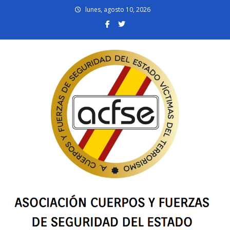
Skip
lunes, agosto 10, 2026
to
content
acfsevt.es
Asociación Cuerpos y Fuerzas de Seguridad del Estado Víctimas del
Terrorismo