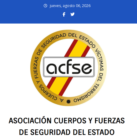
Skip
jueves, agosto 06, 2026
to
content
acfsevt.es
Asociación Cuerpos y Fuerzas de Seguridad del Estado Víctimas del
Terrorismo