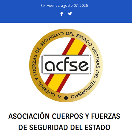
Skip
viernes, agosto 07, 2026
to
content
acfsevt.es
Asociación Cuerpos y Fuerzas de Seguridad del Estado Víctimas del
Terrorismo