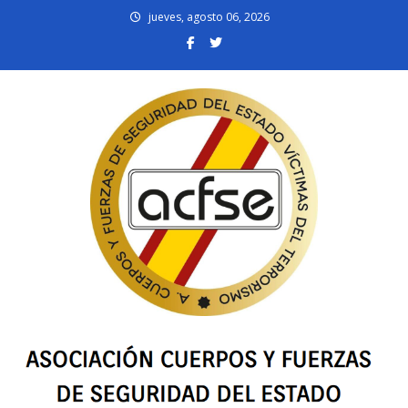
Skip
jueves, agosto 06, 2026
to
content
acfsevt.es
Asociación Cuerpos y Fuerzas de Seguridad del Estado Víctimas del
Terrorismo