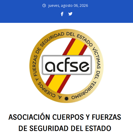
Skip
jueves, agosto 06, 2026
to
content
acfsevt.es
Asociación Cuerpos y Fuerzas de Seguridad del Estado Víctimas del
Terrorismo