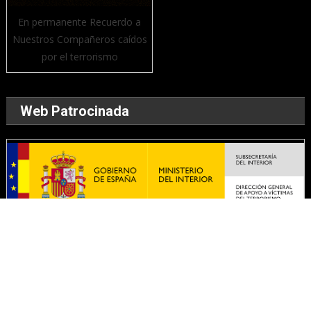
En permanente Recuerdo a
Nuestros Compañeros caídos
por el terrorismo
Web Patrocinada
WEB PATROCINADA POR MINISTERIO DE INTERIOR -
DIRECCIÓN GENERAL DE APOYO A VICTIMAS DEL TERRORISMO
Theme: Association Portal Pro adapted to ACFSEVT