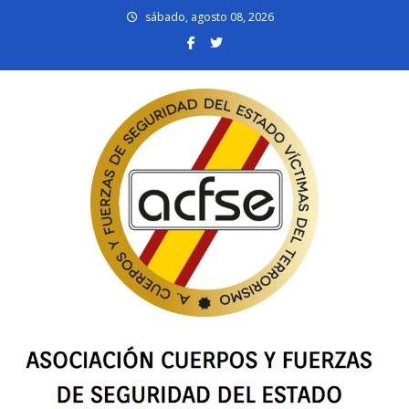
Skip
sábado, agosto 08, 2026
to
content
acfsevt.es
Asociación Cuerpos y Fuerzas de Seguridad del Estado Víctimas del
Terrorismo