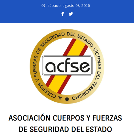
Skip
sábado, agosto 08, 2026
to
content
acfsevt.es
Asociación Cuerpos y Fuerzas de Seguridad del Estado Víctimas del
Terrorismo