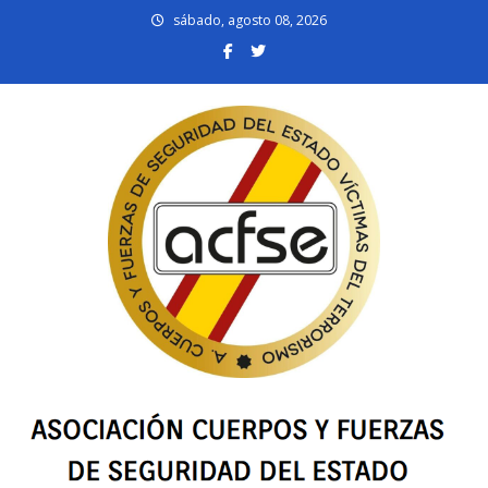
Skip
sábado, agosto 08, 2026
to
content
acfsevt.es
Asociación Cuerpos y Fuerzas de Seguridad del Estado Víctimas del
Terrorismo